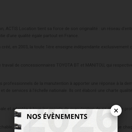
 ACTIS Location tient sa force de son originalité : un réseau d'entr
e d'une qualité égale partout en France.
éé, en 2003, la toute 1ère enseigne indépendante exclusivement co
de travail de concessionnaires TOYOTA BT et MANITOU, qui respective
ces professionnels de la manutention à apporter une réponse à la de
et de services à l'échelle nationale. Ils ont élaboré une charte qua
×
le et adaptée à tous les projets de manutention de sa clientèle pro
éprochable, ACTIS LOCATION a mis en place des engagements que chaq