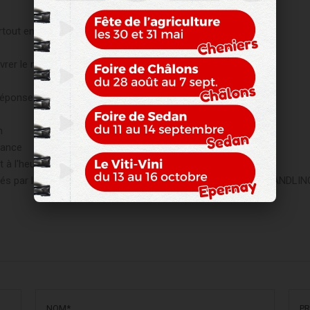
tout en France 0 821 801 803
er le matériel demandé partout sur le territoire
réponse adaptée par des spécialistes de la manutention
n
rance
et à l'heure convenues
réés par les constructeurs MANITOU et TOYOTA MATERIAL HANDLIN