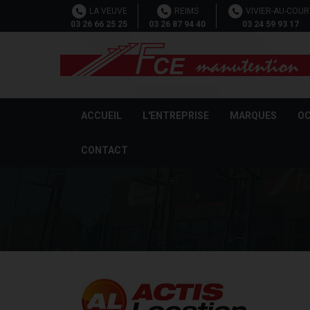
Cookies management panel
LA VEUVE
REIMS
VIVIER-AU-COUR
03 26 66 25 25
03 26 87 94 40
03 24 59 93 17
ACCUEIL
L'ENTREPRISE
MARQUES
OC
CONTACT