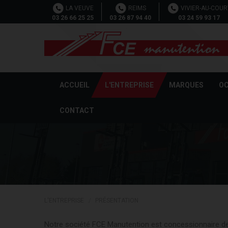
Cookies management panel
LA VEUVE
REIMS
VIVIER-AU-COUR
03 26 66 25 25
03 26 87 94 40
03 24 59 93 17
ACCUEIL
L'ENTREPRISE
MARQUES
OC
CONTACT
L'ENTREPRISE
PRÉSENTATION
Notre société FCE Manutention est concessionnaire d