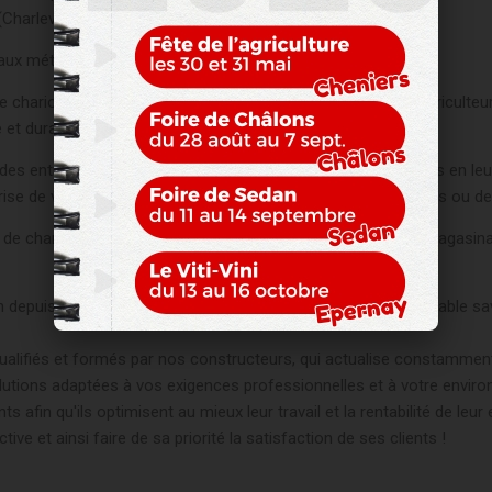
Charleville)
ux métiers de :
 chariots télescopiques qui va vous permettre en tant qu'agriculteurs
et durabilité.
des entrepreneurs, maçons, charpentiers, collectivités locales en l
e de vrac, la distribution de matériaux, l'élévation de charges ou de
e chariots industriels et semi-industriels, de matériels de magasin
 depuis plus de 60 ans, FCE MANUTENTION a acquis un véritable savoir-
alifiés et formés par nos constructeurs, qui actualise constammen
ions adaptées à vos exigences professionnelles et à votre environ
ts afin qu'ils optimisent au mieux leur travail et la rentabilité de l
ive et ainsi faire de sa priorité la satisfaction de ses clients !