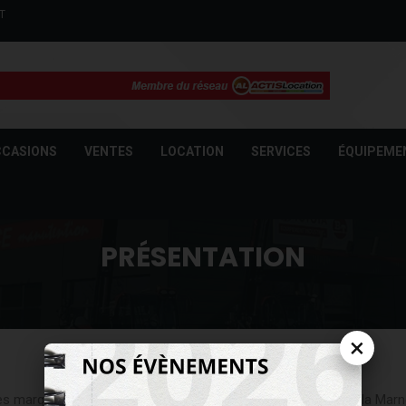
T
CASIONS
VENTES
LOCATION
SERVICES
ÉQUIPEME
PRÉSENTATION
×
es marques MANITOU et TOYOTA de manière exclusive dans la Marne 