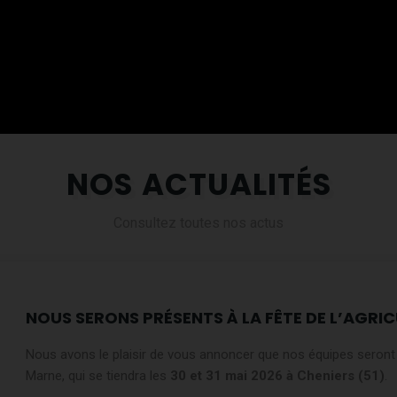
NOS ACTUALITÉS
Consultez toutes nos actus
NOUS SERONS PRÉSENTS À LA FÊTE DE L’AGRIC
Nous avons le plaisir de vous annoncer que nos équipes seront p
Marne, qui se tiendra les
30 et 31 mai 2026 à Cheniers (51)
.