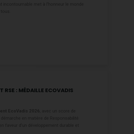
nt incontournable met à l’honneur le monde
 tous.
ndent :
RSE : MÉDAILLE ECOVADIS
gent EcoVadis 2026
, avec un score de
tre démarche en matière de Responsabilité
uivi d’une soirée DJ
en faveur d’un développement durable et