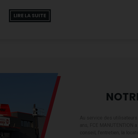
Cette distinction reflète les actions que nous menons au quoti
impact environnemental maîtrisé et responsabilité sociale.
LIRE LA SUITE
Elle souligne également l’implication de l’ensemble de nos équip
innover et répondre aux enjeux actuels et futurs.
Une dynamique tournée vers l’avenir
L’obtention de cette médaille d’argent constitue une étape clé, m
poursuivons nos efforts dans une logique d’amélioration contin
impact positif.
NOTR
Cette reconnaissance vient confirmer notre volonté : agir
construire durablement l’entreprise de demain.
Au service des utilisateur
ans, FCE MANUTENTION a acq
conseil, l'entretien, la loca